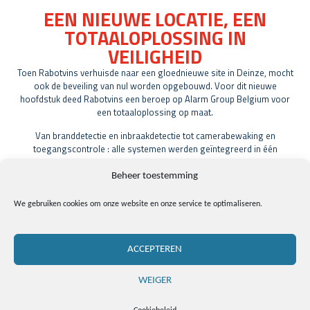
EEN NIEUWE LOCATIE, EEN
TOTAALOPLOSSING IN
VEILIGHEID
Toen Rabotvins verhuisde naar een gloednieuwe site in Deinze, mocht
ook de beveiling van nul worden opgebouwd. Voor dit nieuwe
hoofdstuk deed Rabotvins een beroep op Alarm Group Belgium voor
een totaaloplossing op maat.
Van branddetectie en inbraakdetectie tot camerabewaking en
toegangscontrole : alle systemen werden geïntegreerd in één
doordacht beveillingsconcept, afgestemd op de dagelijkse werking
van het bedrijf.
Beheer toestemming
We gebruiken cookies om onze website en onze service te optimaliseren.
ACCEPTEREN
DE UITDAGING
Bij een nieuwbouwproject biedt een blanco canvas heel wat
WEIGER
mogelijkheden, maar ook verantwoordelijkheden. De nieuwe site
moest niet alleen voldoen aan de huidige veiligheidsnormen, maar ook