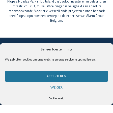
Plopsa Holiday Park in Duitsland blijft volop investeren in beleving en
infrastructuur. Bij zulke uitbreidingen is veiligheid een absolute
randvoorwaarde. Voor drie verschillende projecten binnen het park
deed Plopsa opnieuw een beroep op de expertise van Alarm Group
Belgium.
DE UITDAGING
Beheer toestemming
Binnen een strak tijdschema moesten meerdere beveiligingsprojecten
We gebruiken cookies om onze website en onze service te optimaliseren.
parallel gerealiseerd worden, elk met hun eigen context en vereisten:
nieuwe vakantiehuizen met permanente bewoning door gasten
een gloednieuwe attractie met hoge bezoekersstromen
ACCEPTEREN
nieuwe kantoorruimtes met dagelijkse werking
De uitdaging bestond erin om snelheid, kwaliteit en continuïteit te
WEIGER
combineren, zonder impact op de werking van het park.
Cookiebeleid