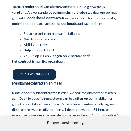
Jaarlijks
onderhoud van alarmsystemen
is in België wettelijk
verplicht. Als vergunde
beveiligingsfirma
bieden we daarom op maat
gemaakte
onderhoudscontracten
aan voor één-, twee- of viermalig
onderhoud per jaar. Met een
onderhoudscontract
krijg je:
5 jaar garantie op nieuwe installaties
Goedkopere tarieven
Altijd voorrang
Hulp vanop afstand
24 uur op 24 en 7 dagen op 7 permanentie
Het contract is jaarlijks opzegbaar.
DE 10 VOORDELEN
Meldkamercontracten en meer
Naast onderhoudscontracten bieden we ook meldkamercontracten
aan. Door je beveiligingssysteem aan te sluiten op een meldkamer,
geniet je van tal van voordelen. De meldkamer ontvangt alle signalen
die je alarmsysteem uitzendt, en zal deze analyseren. Bij inbraak
mogen ze bovendien meteen de politie verwittigen.
And guess what?
In tegenstelling tot private oproepen krijgen oproepen van de
Beheer toestemming
meldkamer bij de politie altijd prioriteit.