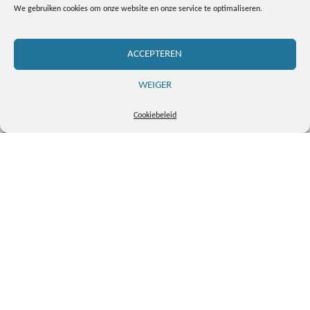
We gebruiken cookies om onze website en onze service te optimaliseren.
Liever op een andere manier op de hoogte blijven van je meldingen?
Alarm Group Belgium heeft een interessant contract voor iedereen!
ACCEPTEREN
VRAAG JOUW CONTRACT AAN
WEIGER
Cookiebeleid
OVER ALARM GROUP BELGIUM
Al meer dan 35 jaar zorgt Alarm Group Belgium voor
veilige woningen en bedrijven, met oplossingen op maat
en een team dat met je meedenkt.